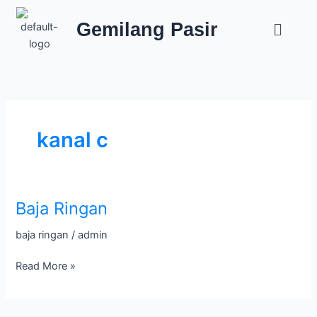
Lewati
Menu
ke
Gemilang Pasir
konten
kanal c
Baja Ringan
Baja
Ringan
baja ringan
/
admin
Read More »